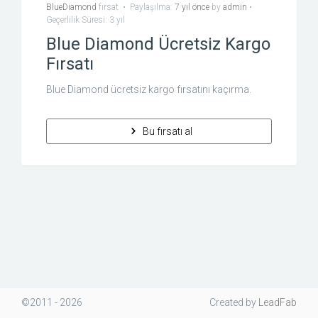
BlueDiamond
fırsat
•
Paylaşılma:
7 yıl önce
by
admin
•
Geçerlilik Süresi: 3 yıl
Blue Diamond Ücretsiz Kargo
Fırsatı
Blue Diamond ücretsiz kargo fırsatını kaçırma.
Bu fırsatı al
©2011 - 2026
Created
by
LeadFab