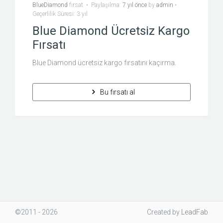
BlueDiamond
fırsat
•
Paylaşılma:
7 yıl önce
by
admin
•
Geçerlilik Süresi: 3 yıl
Blue Diamond Ücretsiz Kargo
Fırsatı
Blue Diamond ücretsiz kargo fırsatını kaçırma.
Bu fırsatı al
©2011 - 2026
Created
by
LeadFab