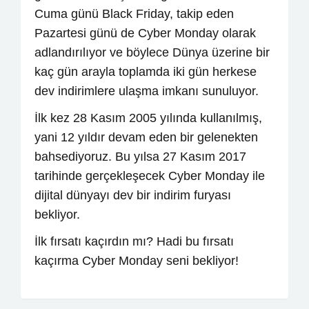
Cuma günü Black Friday, takip eden
Pazartesi günü de Cyber Monday olarak
adlandırılıyor ve böylece Dünya üzerine bir
kaç gün arayla toplamda iki gün herkese
dev indirimlere ulaşma imkanı sunuluyor.
İlk kez 28 Kasım 2005 yılında kullanılmış,
yani 12 yıldır devam eden bir gelenekten
bahsediyoruz. Bu yılsa 27 Kasım 2017
tarihinde gerçekleşecek Cyber Monday ile
dijital dünyayı dev bir indirim furyası
bekliyor.
İlk fırsatı kaçırdın mı? Hadi bu fırsatı
kaçırma Cyber Monday seni bekliyor!