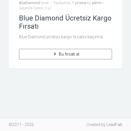
BlueDiamond
fırsat
•
Paylaşılma:
7 yıl önce
by
admin
•
Geçerlilik Süresi: 3 yıl
Blue Diamond Ücretsiz Kargo
Fırsatı
Blue Diamond ücretsiz kargo fırsatını kaçırma.
Bu fırsatı al
©2011 - 2026
Created
by
LeadFab