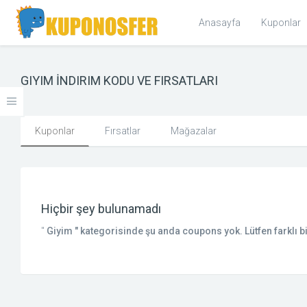
Anasayfa
Kuponlar
GIYIM İNDIRIM KODU VE FIRSATLARI
KOLEKSIYONLAR
Cyber Monday 2017 Kupon ve Fırsatlar
Kuponlar
Fırsatlar
Mağazalar
KATEGORILER
Giyim ve Aksesuar
Hiçbir şey bulunamadı
Tüm Giyim ve Aksesuar
"
Giyim
" kategorisinde şu anda coupons yok. Lütfen farklı bi
ALT KATEGORILER
Giyim
Aksesuar