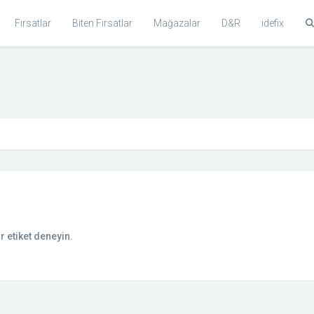
Fırsatlar
Biten Fırsatlar
Mağazalar
D&R
idefix
r etiket deneyin.