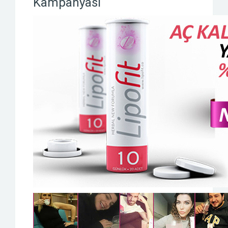
Kampanyası