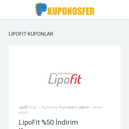
Toggle
Toggle
Search
navigation
LIPOFIT KUPONLAR
Lipofit
fırsat
•
Paylaşılma:
9 yıl önce
by
admin
• devam
ediyor
LipoFit %50 İndirim