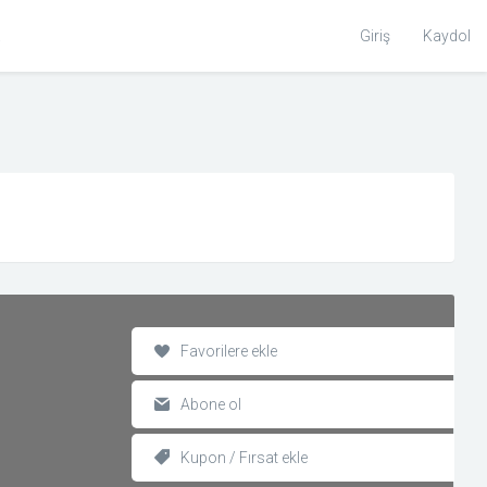
Toggle
Giriş
Kaydol
Search
Favorilere ekle
Abone ol
Kupon / Fırsat ekle