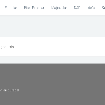
Fırsatlar
Biten Fırsatlar
Mağazalar
D&R
idefix
n gönderin
!
nları burada!