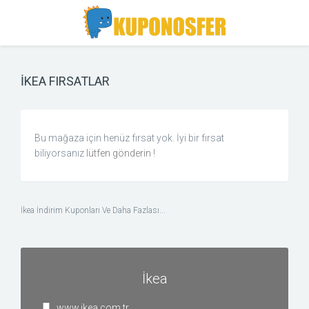
Toggle
Toggle
Search
navigation
İKEA FIRSATLAR
Bu mağaza için henüz fırsat yok. İyi bir fırsat
biliyorsanız
lütfen gönderin
!
İkea İndirim Kuponları Ve Daha Fazlası...
İkea
www.ikea.com.tr