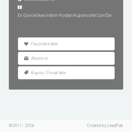
En Güncel İkea İndirim Kodları Kuponosfer.Com'Da
Favorilere ekle
Abone ol
Kupon / Fırsat ekle
©2011 - 2026
Created
by
LeadFab