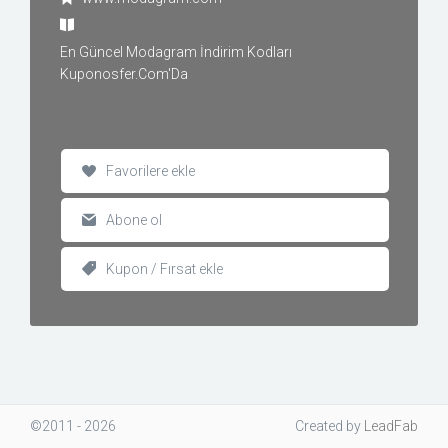
En Güncel Modagram İndirim Kodları
Kuponosfer.Com'Da
Favorilere ekle
Abone ol
Kupon / Fırsat ekle
©2011 - 2026
Created
by
LeadFab