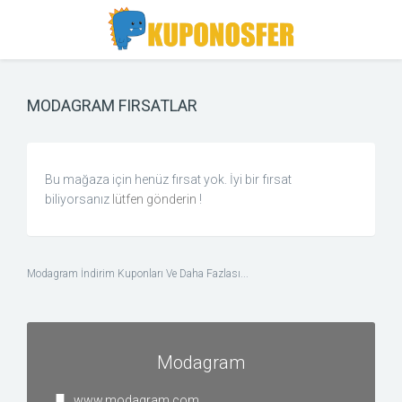
Toggle
Toggle
Search
navigation
MODAGRAM FIRSATLAR
Bu mağaza için henüz fırsat yok. İyi bir fırsat
biliyorsanız
lütfen gönderin
!
Modagram İndirim Kuponları Ve Daha Fazlası...
Modagram
www.modagram.com