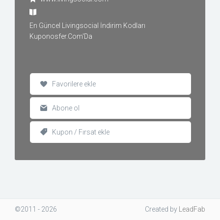
En Güncel Livingsocial İndirim Kodları
Kuponosfer.Com'Da
Favorilere ekle
Abone ol
Kupon / Fırsat ekle
©2011 - 2026
Created
by
LeadFab