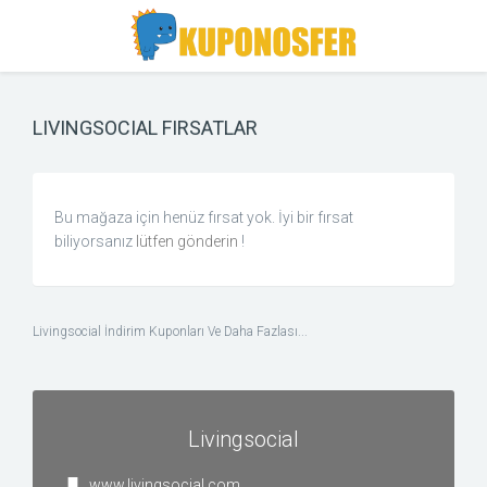
Toggle
Toggle
Search
navigation
LIVINGSOCIAL FIRSATLAR
Bu mağaza için henüz fırsat yok. İyi bir fırsat
biliyorsanız
lütfen gönderin
!
Livingsocial İndirim Kuponları Ve Daha Fazlası...
Livingsocial
www.livingsocial.com