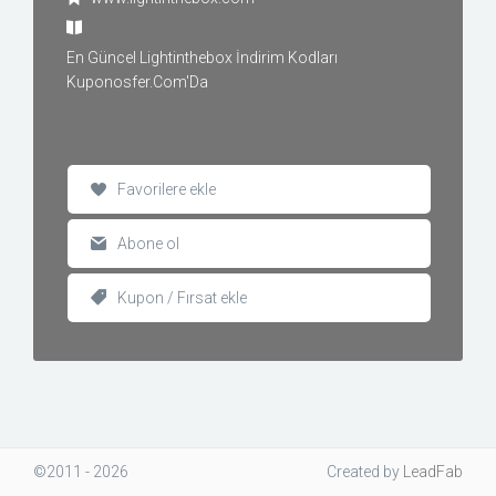
En Güncel Lightinthebox İndirim Kodları
Kuponosfer.Com'Da
Favorilere ekle
Abone ol
Kupon / Fırsat ekle
©2011 - 2026
Created
by
LeadFab