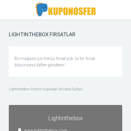
Toggle
Toggle
Search
navigation
LIGHTINTHEBOX FIRSATLAR
Bu mağaza için henüz fırsat yok. İyi bir fırsat
biliyorsanız
lütfen gönderin
!
Lightinthebox İndirim Kuponları Ve Daha Fazlası...
Lightinthebox
www.lightinthebox.com