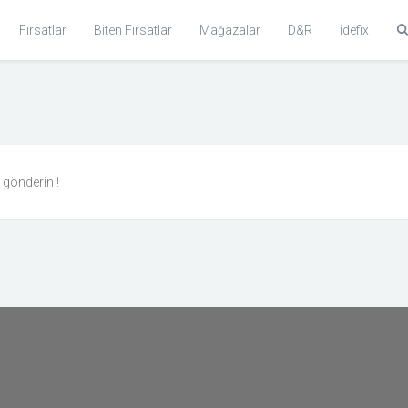
Fırsatlar
Biten Fırsatlar
Mağazalar
D&R
idefix
n gönderin
!