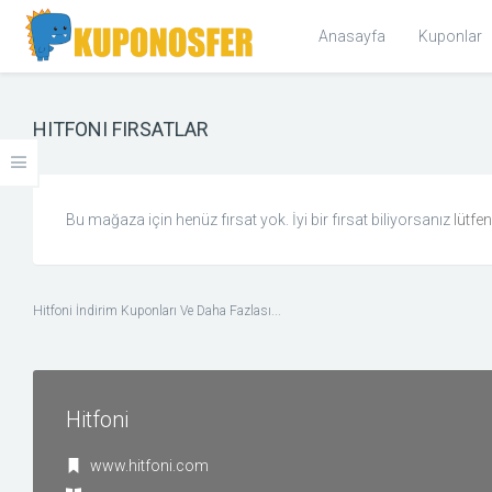
Anasayfa
Kuponlar
HITFONI FIRSATLAR
KOLEKSIYONLAR
Cyber Monday 2017 Kupon ve Fırsatlar
Bu mağaza için henüz fırsat yok. İyi bir fırsat biliyorsanız
lütfe
KATEGORILER
Giyim ve Aksesuar
Hitfoni İndirim Kuponları Ve Daha Fazlası...
Ev & Bahçe
Hediye, Kitap, Müzik ve Film
Hitfoni
Kişisel Bakım ve Sağlık
www.hitfoni.com