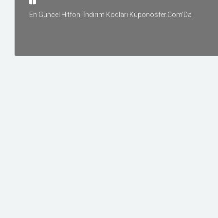
Yiyecek
En Güncel Hitfoni İndirim Kodları Kuponosfer.Com'Da
Oyun ve Oyuncak
Tatil ve Seyahat
Elektronik
Diğer
İnşaat
Üyelik
İLGILI
MAĞAZALAR
Bir Ev Bir Mutfak
0 Kupon | 0 Fırsat